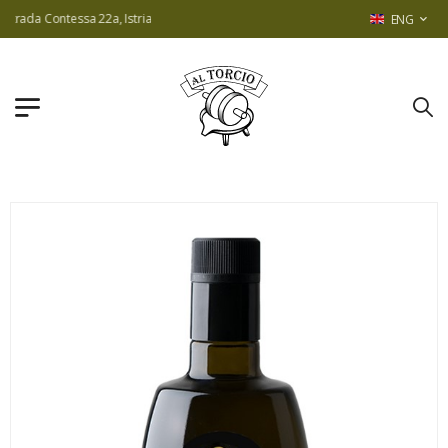
rada Contessa 22a, Istria
ENG