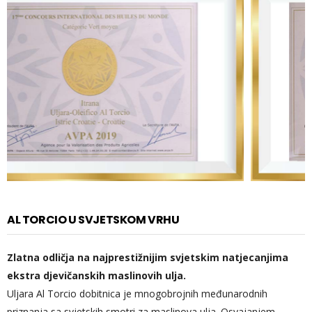
AL TORCIO U SVJETSKOM VRHU
Zlatna odličja na najprestižnijim svjetskim natjecanjima
ekstra djevičanskih maslinovih ulja.
Uljara Al Torcio dobitnica je mnogobrojnih međunarodnih
priznanja sa svjetskih smotri za maslinova ulja. Osvajanjem