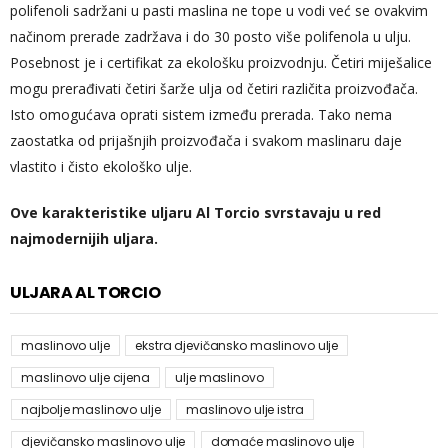
polifenoli sadržani u pasti maslina ne tope u vodi već se ovakvim
načinom prerade zadržava i do 30 posto više polifenola u ulju.
Posebnost je i certifikat za ekološku proizvodnju. Četiri miješalice
mogu prerađivati četiri šarže ulja od četiri različita proizvođača.
Isto omogućava oprati sistem između prerada. Tako nema
zaostatka od prijašnjih proizvođača i svakom maslinaru daje
vlastito i čisto ekološko ulje.
Ove karakteristike uljaru Al Torcio svrstavaju u red
najmodernijih uljara.
ULJARA AL TORCIO
maslinovo ulje
ekstra djevičansko maslinovo ulje
maslinovo ulje cijena
ulje maslinovo
najbolje maslinovo ulje
maslinovo ulje istra
djevičansko maslinovo ulje
domaće maslinovo ulje