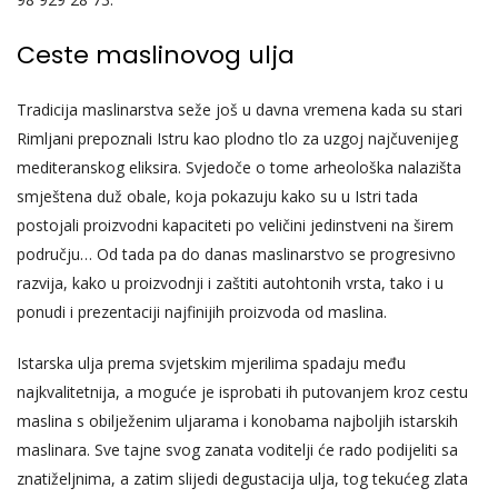
Ceste maslinovog ulja
Tradicija maslinarstva seže još u davna vremena kada su stari
Rimljani prepoznali Istru kao plodno tlo za uzgoj najčuvenijeg
mediteranskog eliksira. Svjedoče o tome arheološka nalazišta
smještena duž obale, koja pokazuju kako su u Istri tada
postojali proizvodni kapaciteti po veličini jedinstveni na širem
području… Od tada pa do danas maslinarstvo se progresivno
razvija, kako u proizvodnji i zaštiti autohtonih vrsta, tako i u
ponudi i prezentaciji najfinijih proizvoda od maslina.
Istarska ulja prema svjetskim mjerilima spadaju među
najkvalitetnija, a moguće je isprobati ih putovanjem kroz cestu
maslina s obilježenim uljarama i konobama najboljih istarskih
maslinara. Sve tajne svog zanata voditelji će rado podijeliti sa
znatiželjnima, a zatim slijedi degustacija ulja, tog tekućeg zlata