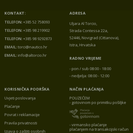
KONTAKT:
ADRESA
TELEFON:
+385 52 758093
Uljara Al Torcio,
TELEFON:
+385 98 219902
Strada Contessa 22a,
52446, Novigrad (Cittanova),
TELEFON:
+385 98 9292873
Istra, Hrvatska
EMAIL:
torci@nautico.hr
EMAIL:
info@altorcio.hr
RADNO VRIJEME
- pon / sub 08:00 - 18:00
- nedjelja: 08:00 - 12:00
KORISNIČKA PODRŠKA
NAČIN PLAĆANJA
Uvjeti poslovanja
POUZEĆEM
- gotovinom po primitku pošiljke
Plaćanje
Povrat i reklamacije
Pravila privatnosti
- virmansko plaćanje
plaćanjem na transakcijski račun
Izjava o zaštiti osobnih