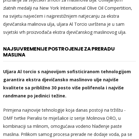
zlatnih medalji na New York International Olive Oil Compertition,
na svijetu najvećem i najprestižnijem natjecanju za ekstra
djevičanska malinova ulja, uljara Al Torcio uvrštena je u sam
svjetski vrh proizvođača ekstra djevičanskog maslinovog ulja.
NAJSUVREMENIJE POSTROJENJE ZA PRERADU
MASLINA
Uljara Al torcio s najnovijom sofisticiranom tehnologijom
garantira ekstra djevičansko maslinovo ulje najviše
kvalitete sa približno 30 posto više polifenola i najviše
randmane po jedinici težine.
Primjena najnovije tehnologije koja danas postoji na tržištu -
DMF tvrtke Pieralisi te miješalice iz serije Molinova ORO, u
kombinaciji sa mlinom, omogućava vodeno hlađenje paste
maslina. Prilikom samog procesa prerade ne dodaje voda, pa se