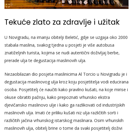
Tekuće zlato za zdravlje i užitak
U Novigradu, na imanju obitelji Beletić, gdje se uzgaja oko 2000
stabala maslina, svakog tjedna u posjeti je više autobusa
znatiželjnih turista, kojima se nudi autentični doživljaj berbe,
prerade ulja te degustacija maslinovih ulja.
Nezaobilazan dio posjeta maslinicima Al Torcio u Novigradu je i
degustacija maslinovog ulja kroz koju posjetitelja vodi educirana
osoba. Posjetitelj će naučiti kako pravilno kušati, na koje mirise i
okuse obratiti pažnju, kako prepoznati vrhunsko ekstra
djevičansko maslinovo ulje i kako ga razlikovati od industrijskih
maslinovih ulja. Imati će priliku kušati niz ulja različitih sorti i
različitih jačina vrhunskog istarskog maslinara. Osim vrhunskih
maslinovih ulja, obitelj brine o tome da svaki posjetitelj doživi