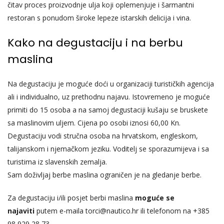
čitav proces proizvodnje ulja koji oplemenjuje i šarmantni
restoran s ponudom široke lepeze istarskih delicija i vina.
Kako na degustaciju i na berbu
maslina
Na degustaciju je moguće doći u organizaciji turističkih agencija
ali i individualno, uz prethodnu najavu. Istovremeno je moguće
primiti do 15 osoba a na samoj degustaciji kušaju se bruskete
sa maslinovim uljem. Cijena po osobi iznosi 60,00 Kn.
Degustaciju vodi stručna osoba na hrvatskom, engleskom,
talijanskom i njemačkom jeziku. Voditelj se sporazumijeva i sa
turistima iz slavenskih zemalja.
Sam doživljaj berbe maslina ograničen je na gledanje berbe.
Za degustaciju i/ili posjet berbi maslina
moguće se
najaviti
putem e-maila
torci@nautico.hr
ili telefonom na
+385
98 929 28 73
.